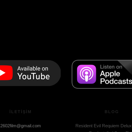
ILETIŞIM
BLOG
2602film@gmail.com
Resident Evil Requiem Deluxe