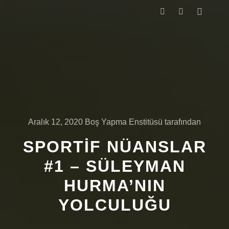
Ana me
Ara
Daha fazla bilg
Aralık 12, 2020
Boş Yapma Enstitüsü
tarafından
SPORTIF NÜANSLAR
#1 – SÜLEYMAN
HURMA’NIN
YOLCULUĞU