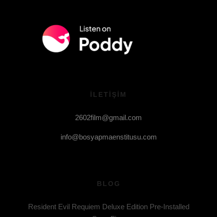
ILETIŞIM
2602film@gmail.com
info@bosyapmaenstitusu.com
BLOG
Resident Evil Requiem Deluxe Edition Pre-Installed