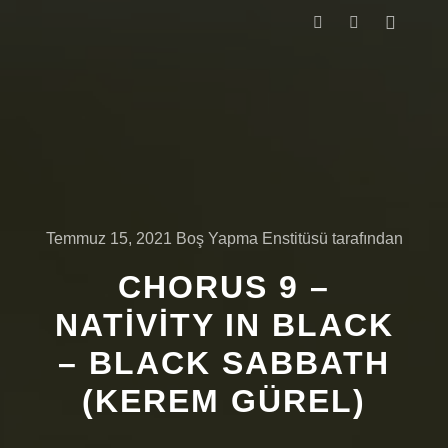
Ana me
Ara
Daha fazla bilg
Temmuz 15, 2021
Boş Yapma Enstitüsü
tarafından
CHORUS 9 –
NATIVITY IN BLACK
– BLACK SABBATH
(KEREM GÜREL)