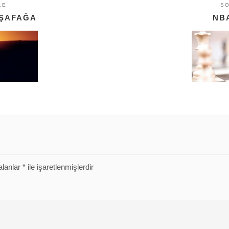
LE
S
 ŞAFAĞA
NB
alanlar
*
ile işaretlenmişlerdir