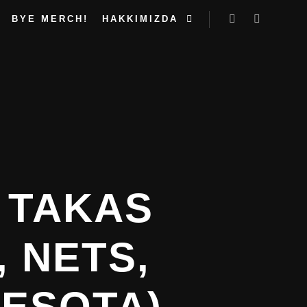
BYE MERCH!
HAKKIMIZDA
Ara
Daha fazla 
 TAKAS
 NETS,
NESOTA)