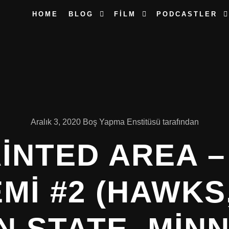
HOME
BLOG
FILM
PODCASTLER
Aralık 3, 2020
Boş Yapma Enstitüsü
tarafından
AINTED AREA –
MI #2 (HAWKS,
 STATE, MIN