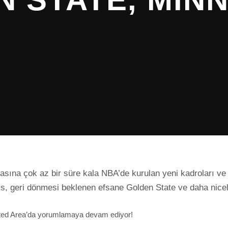
sına çok az bir süre kala NBA’de kurulan yeni kadroları ve 
wks, geri dönmesi beklenen efsane Golden State ve daha nice
nted Area’da yorumlamaya devam ediyor!