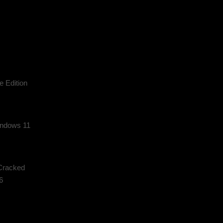
 Edition
indows 11
Cracked
6