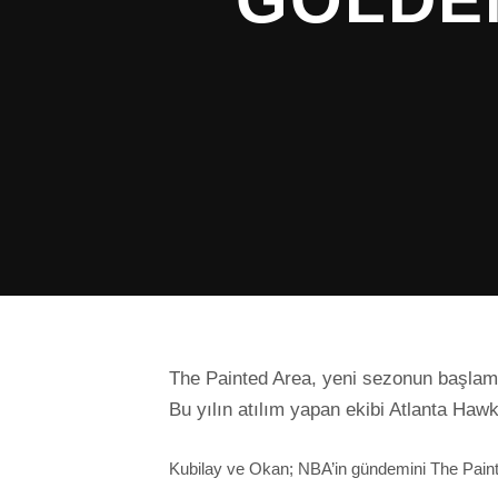
The Painted Area, yeni sezonun başlama
Bu yılın atılım yapan ekibi Atlanta Ha
Kubilay ve Okan; NBA’in gündemini The Pai